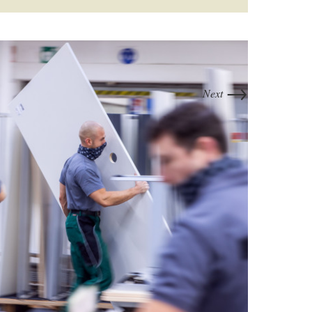
→
Next