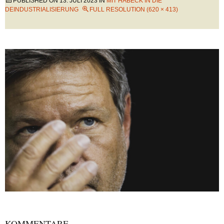
PUBLISHED ON
13. JULI 2023
IN
MIT HABECK IN DIE
DEINDUSTRIALISIERUNG
FULL RESOLUTION (620 × 413)
KOMMENTARE