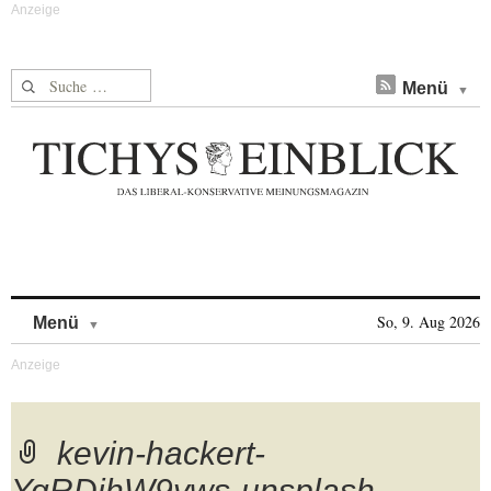
Suche nach:
Menü
Skip to content
So, 9. Aug 2026
Menü
kevin-hackert-
YqRDjhW9yws-unsplash