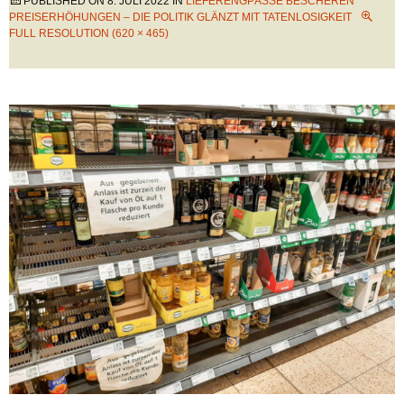
PUBLISHED ON
8. JULI 2022
IN
LIEFERENGPÄSSE BESCHEREN
PREISERHÖHUNGEN – DIE POLITIK GLÄNZT MIT TATENLOSIGKEIT
FULL RESOLUTION (620 × 465)