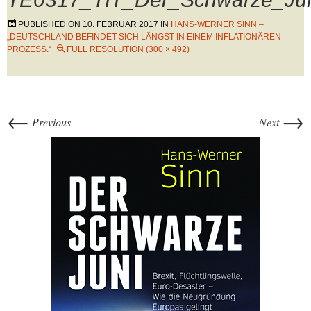
PUBLISHED ON
10. FEBRUAR 2017
IN
HANS-WERNER SINN –
„DEUTSCHLAND BEFINDET SICH LÄNGST IN EINEM INFLATIONÄREN
PROZESS.“
FULL RESOLUTION (300 × 492)
←
→
Previous
Next