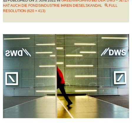
PUBLISHED ON
5. JUNI 2022
IN
GREENWASHING BEI DER DWS – JETZT
HAT AUCH DIE FONDSINDUSTRIE IHREN DIESELSKANDAL
FULL
RESOLUTION (620 × 413)