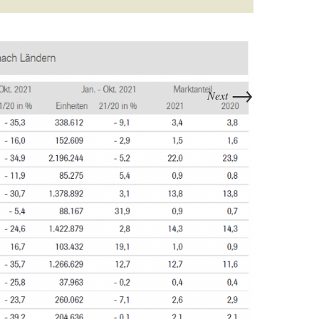
→
Next