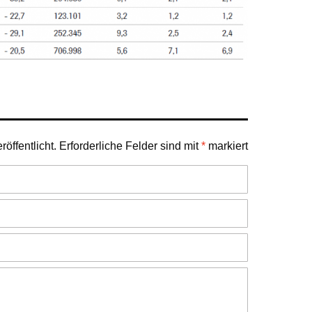
öffentlicht.
Erforderliche Felder sind mit
*
markiert