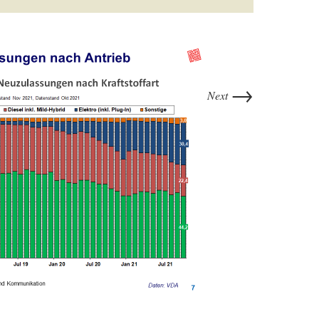
→
Next