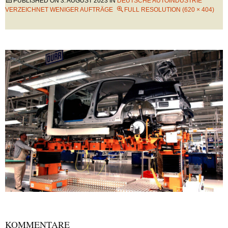
PUBLISHED ON
3. AUGUST 2023
IN
DEUTSCHE AUTOINDUSTRIE
VERZEICHNET WENIGER AUFTRÄGE
FULL RESOLUTION (620 × 404)
KOMMENTARE