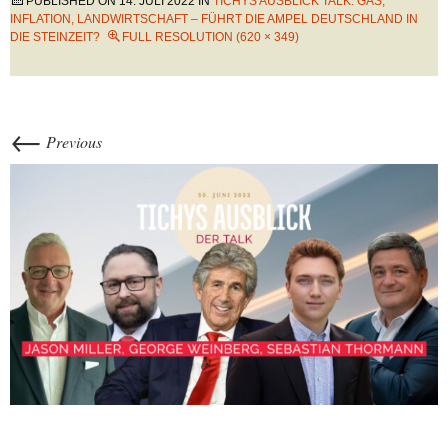
PUBLISHED ON
14. JULI 2022
IN
TICHYS AUSBLICK TALK: GAS,
INFLATION, LANDWIRTSCHAFT – FÜHRT DIE AMPEL DEUTSCHLAND IN
DIE STEINZEIT?
FULL RESOLUTION (620 × 349)
←
Previous