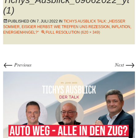
(1)
PUBLISHED ON
7. JULI 2022
IN
TICHYS AUSBLICK TALK: „HEISSER S
OMMER, EISIGER HERBST: WIE TREFFEN UNS REZESSION, INFLATION, E
NERGIEMANGEL?“
FULL RESOLUTION (620 × 349)
←
→
Previous
Next