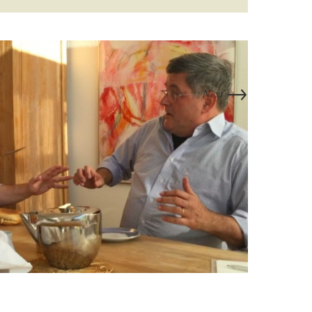
→
Next