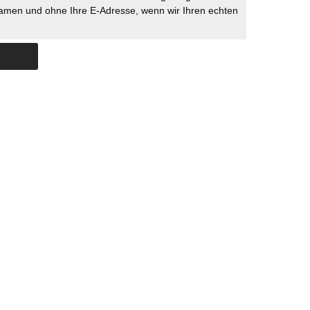
namen und ohne Ihre E-Adresse, wenn wir Ihren echten
Skip to content
ERSTÜTZUNG
IMPRESSUM
DATENSCHUTZ
DATENSCHUTZEINSTELLU
COPYRIGHT
TICHYS EINBLICK 2026