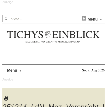
Suche nach:
Menü
Skip to content
So, 9. Aug 2026
Menü
251214_LdN_Mez_Verspricht_Lie