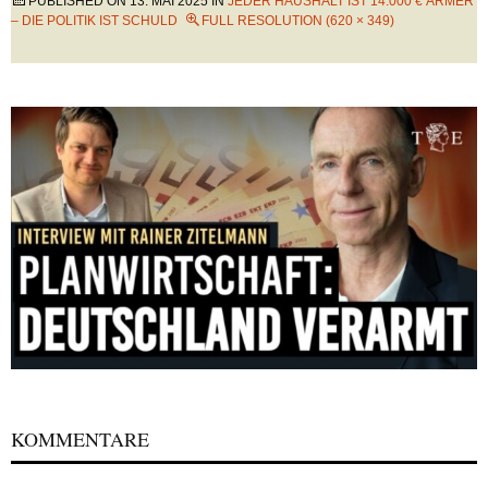
PUBLISHED ON
13. MAI 2025
IN
JEDER HAUSHALT IST 14.000 € ÄRMER
– DIE POLITIK IST SCHULD
FULL RESOLUTION (620 × 349)
KOMMENTARE