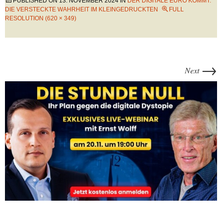
PUBLISHED ON
13. NOVEMBER 2024
IN
DER DIGITALE EURO KOMMT:
DIE VERSTECKTE WAHRHEIT IM KLEINGEDRUCKTEN
FULL
RESOLUTION (620 × 349)
→
Next