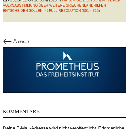
PUBLISHED ON
20. JUNI 2015
IN
WARUM DIE DEUTSCHEN IN EINER
VOLKSABSTIMMUNG ÜBER WEITERE GRIECHENLANDHILFEN
ENTSCHEIDEN SOLLEN
FULL RESOLUTION (851 × 315)
←
Previous
KOMMENTARE
Deine E-Mail-Adresse wird nicht veröffentlicht.
Erforderliche