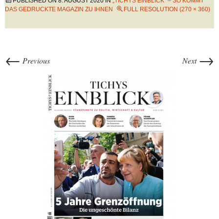
PUBLISHED ON
8. AUGUST 2020
IN
„TICHYS EINBLICK“ – SO KOMMT
DAS GEDRUCKTE MAGAZIN ZU IHNEN
FULL RESOLUTION (270 × 360)
←
→
Previous
Next