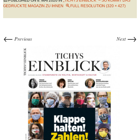
PUBLISHED ON
8. MAI 2020
IN
„TICHYS EINBLICK“ – SO KOMMT DAS
GEDRUCKTE MAGAZIN ZU IHNEN
FULL RESOLUTION (320 × 427)
←
→
Previous
Next