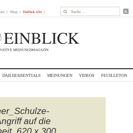
Suche nach:
ast
Shop
Einblick-Abo
DAILI|ES|SENTIALS
MEINUNGEN
VIDEOS
FEUILLETON
er_Schulze-
ngriff auf die
heit_620 x 300