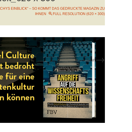
ICHYS EINBLICK“ – SO KOMMT DAS GEDRUCKTE MAGAZIN ZU
IHNEN
FULL RESOLUTION (620 × 300)
→
Next