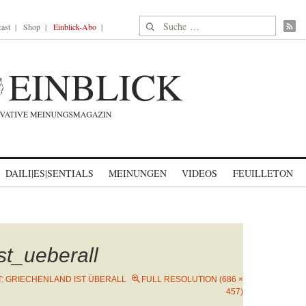
Suche nach:
ast
Shop
Einblick-Abo
DAILI|ES|SENTIALS
MEINUNGEN
VIDEOS
FEUILLETON
st_ueberall
T: GRIECHENLAND IST ÜBERALL
FULL RESOLUTION (686 ×
457)