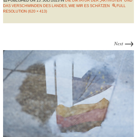
PUBLISHED ON
15. JULI 2023
IN
DIE DIKTATUR DER „AKTIVISTEN“ UND
DAS VERSCHWINDEN DES LANDES, WIE WIR ES SCHÄTZEN
FULL
RESOLUTION (620 × 413)
→
Next