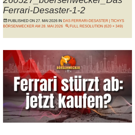
Ferrari-Desaster-1-2
PUBLISHED ON
27. MAI 2026
IN
DAS FERRARI-DESASTER | TICHYS
BÖRSENWECKER AM 28. MAI 2026
FULL RESOLUTION (620 × 349)