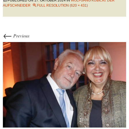
PUBLISHED ON
17. OKTOBER 2024
IN
WOLFGANG KUBICKI: DER
AUFSCHNEIDER
FULL RESOLUTION (620 × 431)
←
Previous