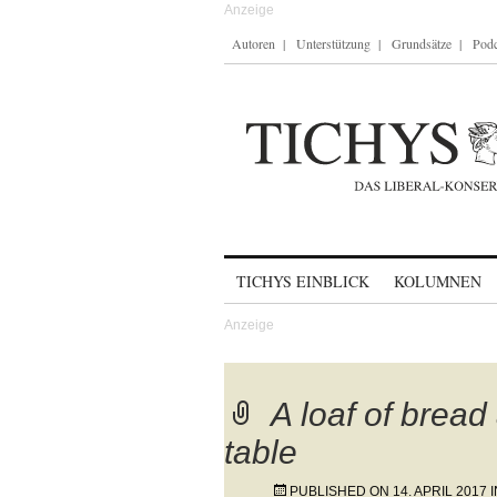
Autoren
Unterstützung
Grundsätze
Podc
Skip to content
TICHYS EINBLICK
KOLUMNEN
A loaf of bread
table
PUBLISHED ON
14. APRIL 2017
I