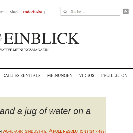
Suche nach:
ast
Shop
Einblick-Abo
DAILI|ES|SENTIALS
MEINUNGEN
VIDEOS
FEUILLETON
 and a jug of water on a
N
WOHLFAHRTSINDUSTRIE
FULL RESOLUTION (724 × 483)