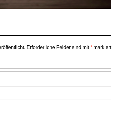
öffentlicht.
Erforderliche Felder sind mit
*
markiert