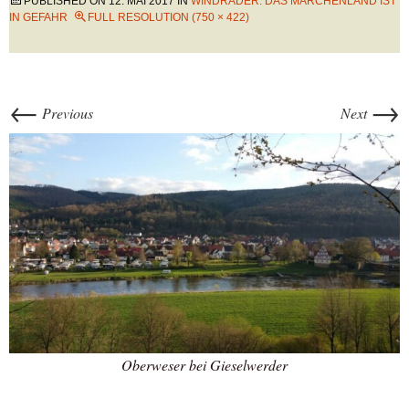
PUBLISHED ON
12. MAI 2017
IN
WINDRÄDER: DAS MÄRCHENLAND IST
IN GEFAHR
FULL RESOLUTION (750 × 422)
←
→
Previous
Next
Oberweser bei Gieselwerder