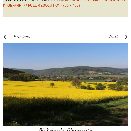
PUBLISHED ON
12. MAI 2017
IN
WINDRÄDER: DAS MÄRCHENLAND IST
IN GEFAHR
FULL RESOLUTION (750 × 499)
←
→
Previous
Next
Blick über das Oberwesertal