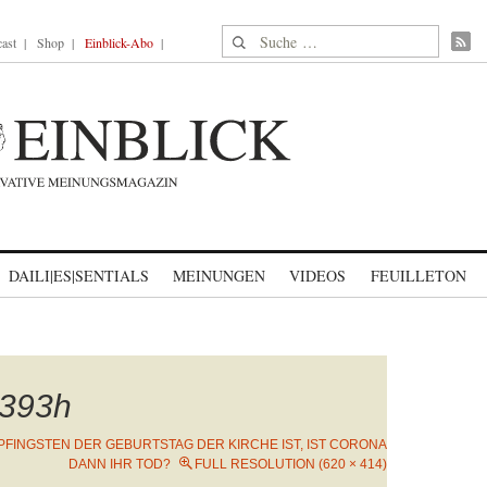
Suche nach:
ast
Shop
Einblick-Abo
DAILI|ES|SENTIALS
MEINUNGEN
VIDEOS
FEUILLETON
393h
FINGSTEN DER GEBURTSTAG DER KIRCHE IST, IST CORONA
DANN IHR TOD?
FULL RESOLUTION (620 × 414)