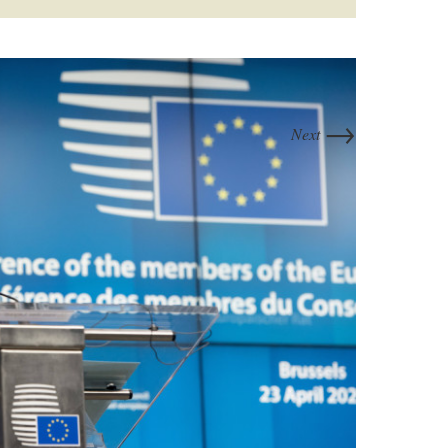
→
Next