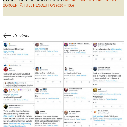
PUBLISHED ON
4. AUGUST 2020
IN
WENN LINKE SICH UM FREIHEIT
SORGEN
FULL RESOLUTION (620 × 465)
←
Previous