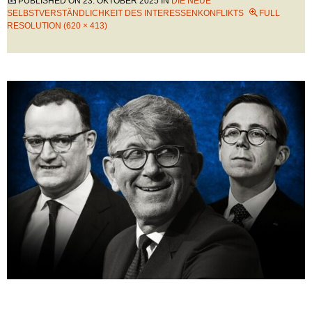
PUBLISHED ON
23. OKTOBER 2025
IN
DIE NEUE
SELBSTVERSTÄNDLICHKEIT DES INTERESSENKONFLIKTS
FULL
RESOLUTION (620 × 413)