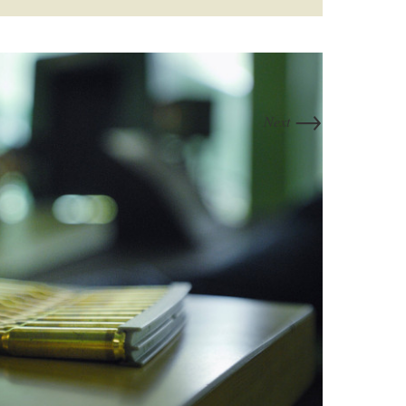
→
Next