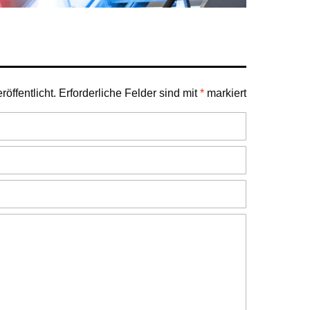
öffentlicht.
Erforderliche Felder sind mit
*
markiert