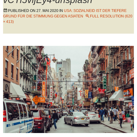
PUBLISHED ON
27. MAI 2020
IN
USA: SOZIALNEID IST DER TIEFERE
GRUND FÜR DIE STIMMUNG GEGEN ASIATEN
FULL RESOLUTION (620
× 413)