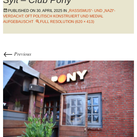
PUBLISHED ON
30. APRIL 2025
IN
„RASSISMUS“- UND „NAZI“-
VERDACHT: OFT POLITISCH KONSTRUIERT UND MEDIAL
AUFGEBAUSCHT
FULL RESOLUTION (620 × 413)
←
Previous