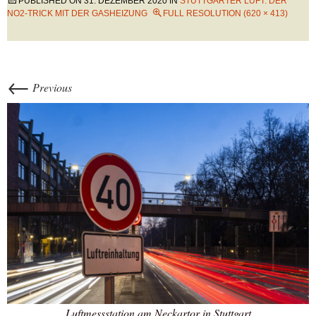
PUBLISHED ON
31. DEZEMBER 2020
IN
STUTTGARTER LUFT: DER
NO2-TRICK MIT DER GASHEIZUNG
FULL RESOLUTION (620 × 413)
←
Previous
Luftmessstation am Neckartor in Stuttgart