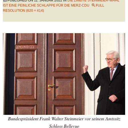
PUBLISHED ON
11. JANUAR 2022
IN
DIE ZWEITE STEINMEIER-WAHL
IST EINE PEINLICHE SCHLAPPE FÜR DIE MERZ-CDU
FULL
RESOLUTION (620 × 414)
Bundespräsident Frank Walter Steinmeier vor seinem Amtssitz
Schloss Bellevue