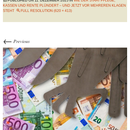
PUBLISHED ON
11. DEZEMBER 2025
IN
WIE DER STAAT PFLEGE,
KASSEN UND RENTE PLÜNDERT – UND JETZT VOR MEHREREN KLAGEN
STEHT
FULL RESOLUTION (620 × 413)
←
Previous