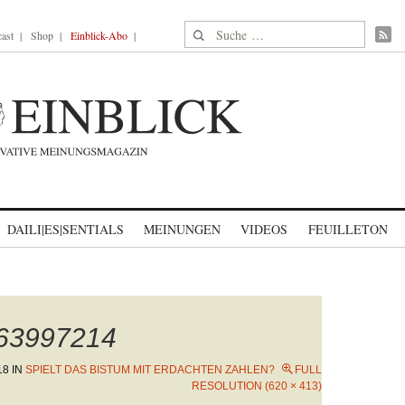
Suche nach:
ast
Shop
Einblick-Abo
DAILI|ES|SENTIALS
MEINUNGEN
VIDEOS
FEUILLETON
163997214
18
IN
SPIELT DAS BISTUM MIT ERDACHTEN ZAHLEN?
FULL
RESOLUTION (620 × 413)