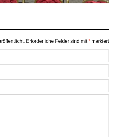
öffentlicht.
Erforderliche Felder sind mit
*
markiert