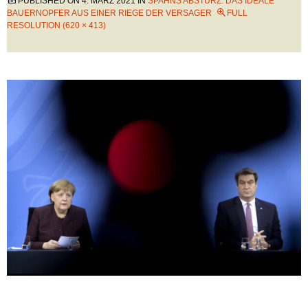
PUBLISHED ON
4. MÄRZ 2021
IN
SPAHNS ABSTURZ: DAS IDEALE
BAUERNOPFER AUS EINER RIEGE DER VERSAGER
FULL
RESOLUTION (620 × 413)