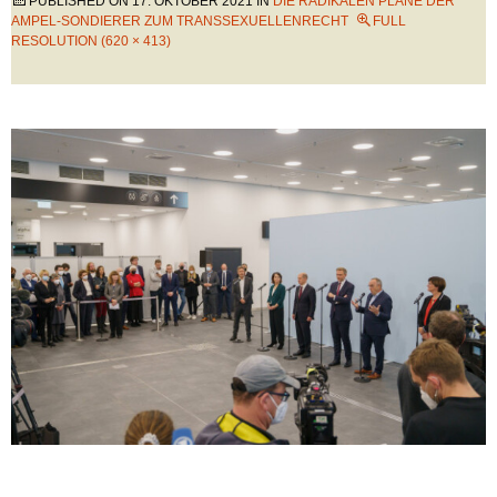
PUBLISHED ON
17. OKTOBER 2021
IN
DIE RADIKALEN PLÄNE DER
AMPEL-SONDIERER ZUM TRANSSEXUELLENRECHT
FULL
RESOLUTION (620 × 413)