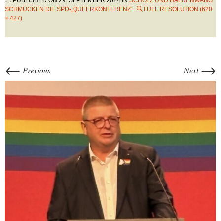
PUBLISHED ON
29. SEPTEMBER 2024
IN
SCHOLZ UND HALDENWANG
SCHMÜCKEN DIE SPD-„QUEERKONFERENZ“
FULL RESOLUTION (620
× 427)
←
→
Previous
Next