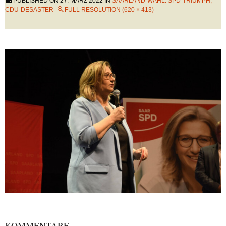
PUBLISHED ON
27. MÄRZ 2022
IN
SAARLAND-WAHL: SPD-TRIUMPH,
CDU-DESASTER
FULL RESOLUTION (620 × 413)
KOMMENTARE