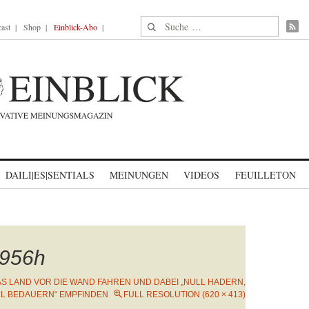
Suche nach:
ast
Shop
Einblick-Abo
DAILI|ES|SENTIALS
MEINUNGEN
VIDEOS
FEUILLETON
956h
S LAND VOR DIE WAND FAHREN UND DABEI „NULL HADERN,
LL BEDAUERN“ EMPFINDEN
FULL RESOLUTION (620 × 413)