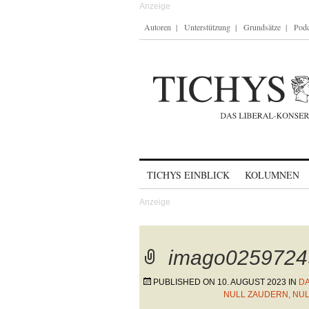
Autoren
Unterstützung
Grundsätze
Podc
Skip to content
TICHYS EINBLICK
KOLUMNEN
imago0259724
PUBLISHED ON
10. AUGUST 2023
IN
DA
NULL ZAUDERN, NU