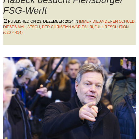
FSG-Werft
PUBLISHED ON
23. DEZEMBER 2024
IN
IMMER DIE ANDEREN SCHULD,
DIESES MAL: ÄTSCH, DER CHRISTIAN WAR ES!
FULL RESOLUTION
(620 × 414)