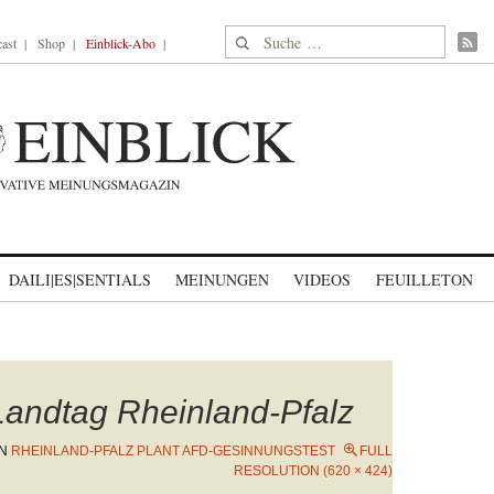
Suche nach:
ast
Shop
Einblick-Abo
DAILI|ES|SENTIALS
MEINUNGEN
VIDEOS
FEUILLETON
Landtag Rheinland-Pfalz
IN
RHEINLAND-PFALZ PLANT AFD-GESINNUNGSTEST
FULL
RESOLUTION (620 × 424)