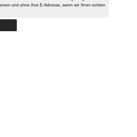
namen und ohne Ihre E-Adresse, wenn wir Ihren echten
Skip to content
ERSTÜTZUNG
IMPRESSUM
DATENSCHUTZ
DATENSCHUTZEINSTELLU
COPYRIGHT
TICHYS EINBLICK 2026