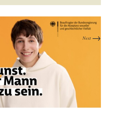
→
Next