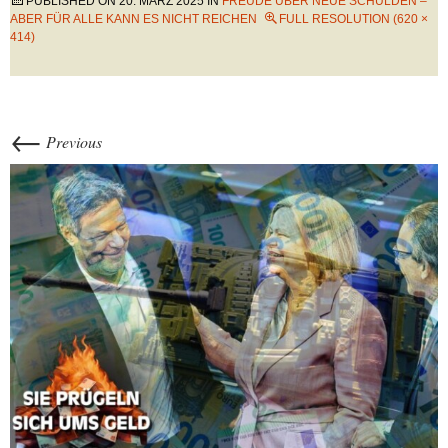
PUBLISHED ON
20. MÄRZ 2025
IN
FREUDE ÜBER NEUE SCHULDEN –
ABER FÜR ALLE KANN ES NICHT REICHEN
FULL RESOLUTION (620 ×
414)
←
Previous