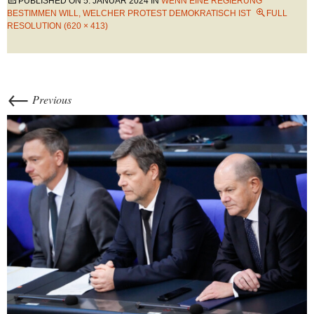
PUBLISHED ON
5. JANUAR 2024
IN
WENN EINE REGIERUNG
BESTIMMEN WILL, WELCHER PROTEST DEMOKRATISCH IST
FULL
RESOLUTION (620 × 413)
←
Previous