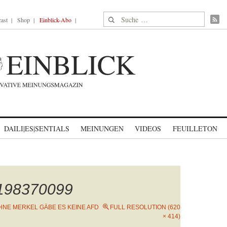
Suche nach:
ast
Shop
Einblick-Abo
DAILI|ES|SENTIALS
MEINUNGEN
VIDEOS
FEUILLETON
1198370099
HNE MERKEL GÄBE ES KEINE AFD
FULL RESOLUTION (620
× 414)