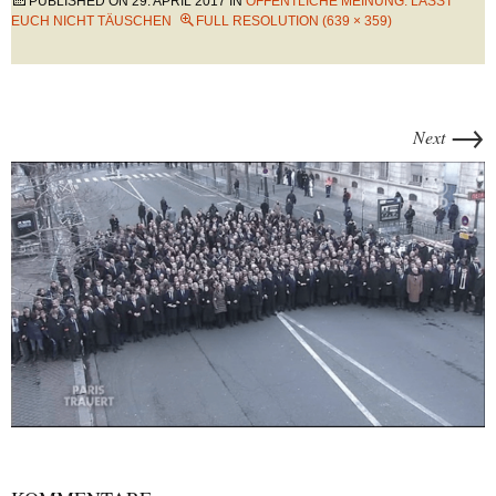
PUBLISHED ON
29. APRIL 2017
IN
ÖFFENTLICHE MEINUNG: LASST
EUCH NICHT TÄUSCHEN
FULL RESOLUTION (639 × 359)
→
Next